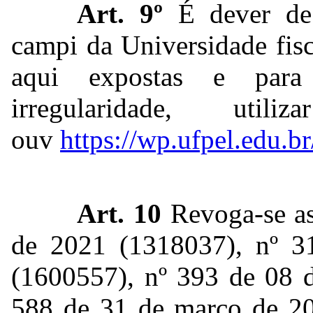
Art. 9º
É dever de
campi da Universidade fis
aqui expostas e para
irregularidade, u
ouv
https://wp.ufpel.edu.br
Art. 10
Revoga-se as
de 2021 (
1318037
), nº 
(
1600557
), nº 393 de 08 
588 de 31 de março de 2